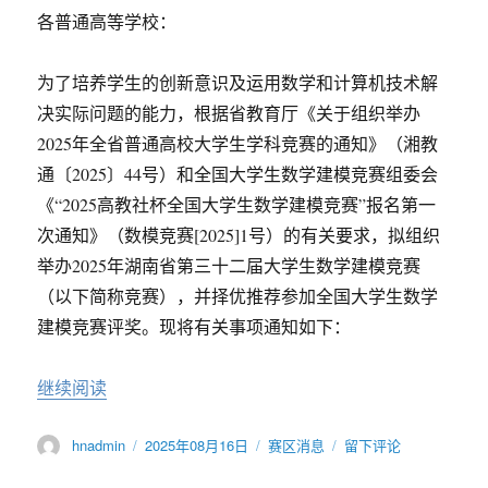
学
各普通高等学校：
生
数
为了培养学生的创新意识及运用数学和计算机技术解
学
建
决实际问题的能力，根据省教育厅《关于组织举办
模
2025年全省普通高校大学生学科竞赛的通知》（湘教
竞
通〔2025〕44号）和全国大学生数学建模竞赛组委会
赛
获
《“2025高教社杯全国大学生数学建模竞赛”报名第一
奖
次通知》（数模竞赛[2025]1号）的有关要求，拟组织
名
举办2025年湖南省第三十二届大学生数学建模竞赛
单
（以下简称竞赛），并择优推荐参加全国大学生数学
建模竞赛评奖。现将有关事项通知如下：
“关于组织举办2025年第三十二届湖南省大学生数
继续阅读
作
发
分
于
hnadmin
2025年08月16日
赛区消息
留下评论
者
布
类
关