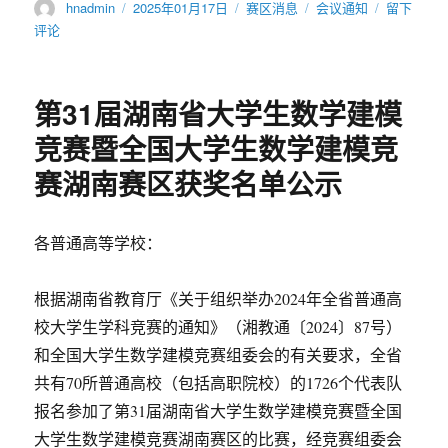
作
发
分
标
于
hnadmin
2025年01月17日
赛区消息
会议通知
留下
者
布
类
签
2025
评论
于
年
全
国
第31届湖南省大学生数学建模
大
学
竞赛暨全国大学生数学建模竞
生
赛湖南赛区获奖名单公示
数
学
建
模
各普通高等学校：
竞
赛
根据湖南省教育厅《关于组织举办2024年全省普通高
征
题
校大学生学科竞赛的通知》（湘教通〔2024〕87号）
暨
和全国大学生数学建模竞赛组委会的有关要求，全省
命
共有70所普通高校（包括高职院校）的1726个代表队
题
研
报名参加了第31届湖南省大学生数学建模竞赛暨全国
讨
大学生数学建模竞赛湖南赛区的比赛，经竞赛组委会
会