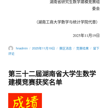
湖南省研究生数学建模竞赛组
委会
（湖南工商大学数学与统计学院代章）
2025年11月19日
作
发
分
标
于
hnadmin
2025年11月19日
赛区消息
竞赛结果
留下
者
布
类
签
关
评论
于
于
湖
南
第三十二届湖南省大学生数学
省
第
建模竞赛获奖名单
十
届
研
究
生