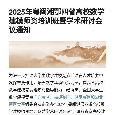
于
于
组
2025年粤闽湘鄂四省高校数学
织
举
建模师资培训班暨学术研讨会
办
议通知
2025
年
第
三
十
二
届
湖
南
为进一步推动大学生数学建模竞赛活动在人才培养中
省
大
发挥重要作用，培养数学建模师资力量，提高各高校
学
数学建模竞赛组织与指导能力，经协商，全国大学生
生
数学建模竞赛
广东赛区、福建赛区、湖南赛区和湖北
数
学
赛区竞赛
组委会决定举办“2025年粤闽湘鄂四省高校数
建
学建模师资培训班暨学术研讨会议”，请各参赛高校数
模