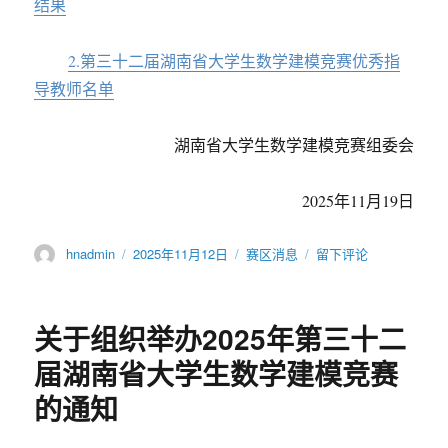
结果
2.第三十二届湖南省大学生数学建模竞赛优秀指
导教师名单
湖南省大学生数学建模竞赛组委会
2025年11月19日
作
发
分
于
hnadmin
2025年11月12日
赛区消息
留下评论
者
布
类
第
于
三
十
关于组织举办2025年第三十二
二
届
届湖南省大学生数学建模竞赛
湖
的通知
南
省
大