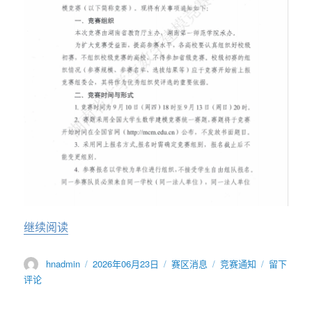
“关于组织举办2026年第三十三届湖南省大学生
继续阅读
作
发
分
标
于
hnadmin
2026年06月23日
赛区消息
竞赛通知
留下
者
布
类
签
关
评论
于
于
组