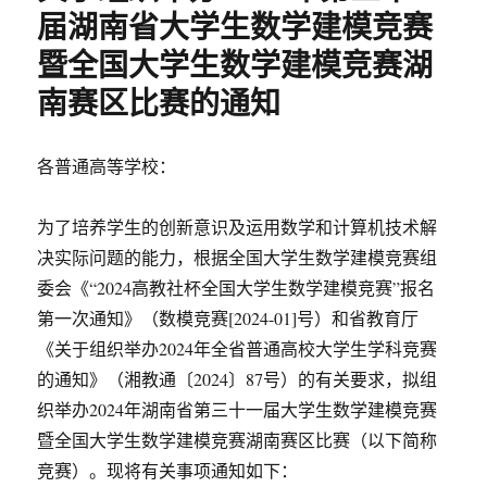
南
届湖南省大学生数学建模竞赛
省
暨全国大学生数学建模竞赛湖
大
学
南赛区比赛的通知
生
数
学
各普通高等学校：
建
模
竞
为了培养学生的创新意识及运用数学和计算机技术解
赛
决实际问题的能力，根据全国大学生数学建模竞赛组
暨
全
委会《“2024高教社杯全国大学生数学建模竞赛”报名
国
第一次通知》（数模竞赛[2024-01]号）和省教育厅
大
《关于组织举办2024年全省普通高校大学生学科竞赛
学
生
的通知》（湘教通〔2024〕87号）的有关要求，拟组
数
织举办2024年湖南省第三十一届大学生数学建模竞赛
学
暨全国大学生数学建模竞赛湖南赛区比赛（以下简称
建
模
竞赛）。现将有关事项通知如下：