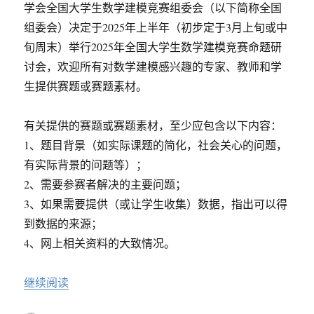
学会全国大学生数学建模竞赛组委会（以下简称全国
资
培
组委会）决定于2025年上半年（初步定于3月上旬或中
训
旬周末）举行2025年全国大学生数学建模竞赛命题研
班
讨会，欢迎所有对数学建模感兴趣的专家、教师和学
暨
学
生提供赛题或赛题素材。
术
研
有关提供的赛题或赛题素材，至少应包含以下内容：
讨
会
1、题目背景（如实际课题的简化，社会关心的问题，
议
有实际背景的问题等）；
通
2、需要参赛者解决的主要问题；
知
3、如果需要提供（或让学生收集）数据，指出可以得
到数据的来源；
4、网上相关资料的大致情况。
“2025年全国大学生数学建模竞赛征题暨命题研讨
继续阅读