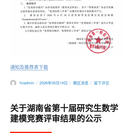
赛
的
通
知
关
于
组
织
举
办
2026
通知及推荐表下载
年
第
作
发
分
于
hnadmin
2026年05月19日
赛区消息
留下评论
三
者
布
类
关
十
于
于
三
推
届
关于湖南省第十届研究生数学
荐
湖
全
南
建模竞赛评审结果的公示
国
省
大
大
学
学