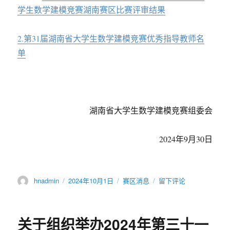
学生数学建模竞赛湖南赛区比赛评审结果
2.第31届湖南省大学生数学建模竞赛优秀指导教师名
单
湖南省大学生数学建模竞赛组委会
2024年9月30日
作
发
分
于
hnadmin
2024年10月1日
赛区消息
留下评论
者
布
类
第
于
31
届
关于组织举办2024年第三十一
湖