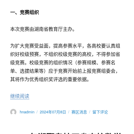
竞
赛
一、竞赛组织
湖
南
赛
本次竞赛由湖南省教育厅主办。
区
获
奖
为扩大竞赛受益面，提高参赛水平，各高校要认真组
名
织好校级预赛，不组织校级竞赛的高校，不得参加省
单
级竞赛。校级竞赛的组织情况（参赛规模、参赛名
公
示
单、选拔结果等）应于竞赛开始前上报竞赛组委会，
其将作为优秀组织奖评选的重要依据。
“关于组织举办2024年第三十一届湖南省大学生
继续阅读
作
发
分
于
hnadmin
2024年07月8日
赛区消息
留下评论
者
布
类
关
于
于
组