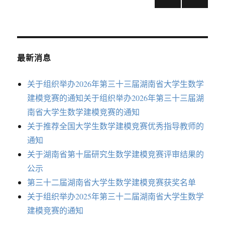
四
下一
章
省
页
高
导
校
数
最新消息
学
航
建
模
关于组织举办2026年第三十三届湖南省大学生数学
师
建模竞赛的通知关于组织举办2026年第三十三届湖
资
南省大学生数学建模竞赛的通知
培
训
关于推荐全国大学生数学建模竞赛优秀指导教师的
班
通知
暨
关于湖南省第十届研究生数学建模竞赛评审结果的
学
术
公示
研
第三十二届湖南省大学生数学建模竞赛获奖名单
讨
关于组织举办2025年第三十二届湖南省大学生数学
会
顺
建模竞赛的通知
利