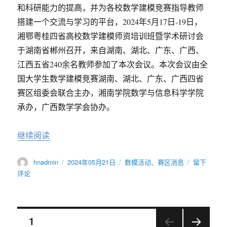
赛
和科研能力的提高，并为各校数学建模竞赛指导教师
暨
搭建一个交流与学习的平台，2024年5月17日-19日，
全
国
湘鄂粤桂四省高校数学建模师资培训班暨学术研讨会
大
于湖南省郴州召开，来自湖南、湖北、广东、广西、
学
江西五省240余名教师参加了本次会议。本次会议由全
生
数
国大学生数学建模竞赛湖南、湖北、广东、广西四省
学
赛区组委会联合主办，湘南学院数学与信息科学学院
建
承办，广西数学学会协办。
模
竞
赛
“2024年湘鄂粤桂四省高校数学建模师资培训班暨
继续阅读
湖
南
赛
作
发
分
于
hnadmin
2024年05月21日
数模活动
、
赛区消息
留下
区
者
布
类
2024
评论
比
于
年
赛
湘
的
鄂
通
粤
文
页
1
知
桂