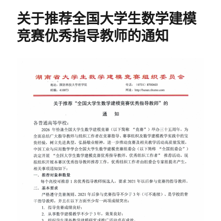
织
关于推荐全国大学生数学建模
举
办
竞赛优秀指导教师的通知
2026
年
第
三
十
三
届
湖
南
省
大
学
生
数
学
建
模
竞