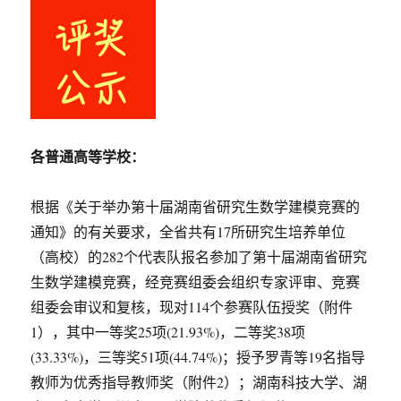
生
生
数
数
学
学
建
建
模
模
竞
竞
赛
赛
优
的
各普通高等学校：
秀
通
指
知
导
根据《关于举办第十届湖南省研究生数学建模竞赛的
教
通知》的有关要求，全省共有17所研究生培养单位
师
（高校）的282个代表队报名参加了第十届湖南省研究
的
通
生数学建模竞赛，经竞赛组委会组织专家评审、竞赛
知
组委会审议和复核，现对114个参赛队伍授奖（附件
1），其中一等奖25项(21.93%)，二等奖38项
(33.33%)，三等奖51项(44.74%)；授予罗青等19名指导
教师为优秀指导教师奖（附件2）；湖南科技大学、湖