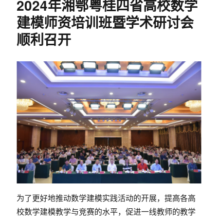
2024年湘鄂粤桂四省高校数学
织
举
建模师资培训班暨学术研讨会
办
顺利召开
2024
年
第
三
十
一
届
湖
南
省
大
学
生
数
学
建
为了更好地推动数学建模实践活动的开展，提高各高
模
竞
校数学建模教学与竞赛的水平，促进一线教师的教学