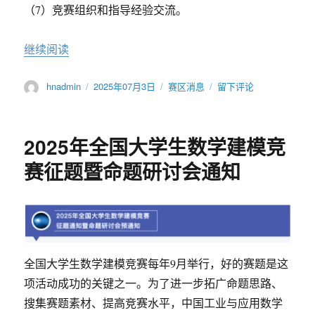
（7）竞赛组织和指导经验交流。
“2025年粤闽湘鄂四省高校数学建模师资培训班暨
继续阅读
作
发
分
于
hnadmin
2025年07月3日
赛区消息
留下评论
者
布
类
2025
于
年
粤
2025年全国大学生数学建模竞
闽
湘
赛征题暨命题研讨会通知
鄂
四
省
高
校
数
全国大学生数学建模竞赛每年9月举行，好的赛题是这
学
建
项活动成功的关键之一。为了进一步拓广命题思路、
模
搜集赛题素材、提高竞赛水平，中国工业与应用数学
师